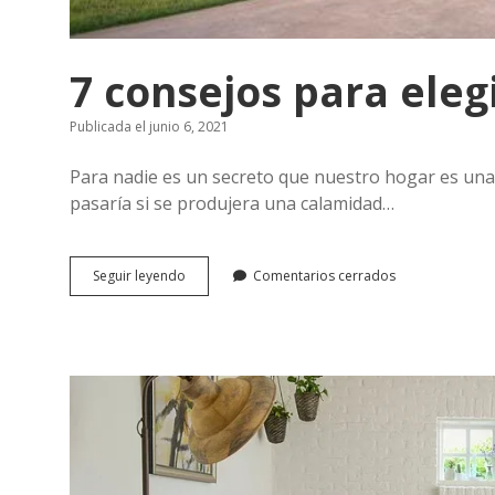
7 consejos para eleg
Publicada el junio 6, 2021
Para nadie es un secreto que nuestro hogar es una
pasaría si se produjera una calamidad…
7
Seguir leyendo
Comentarios cerrados
consejos
para
elegir
un
seguro
del
hogar