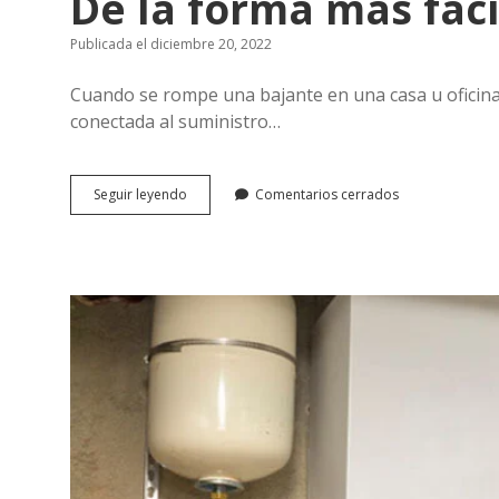
De la forma más fáci
Publicada el diciembre 20, 2022
Cuando se rompe una bajante en una casa u oficina,
conectada al suministro…
<strong>Cómo
Seguir leyendo
Comentarios cerrados
reparar
un
tubo
de
bajada
sin
obras
–
De
la
forma
más
fácil</strong>