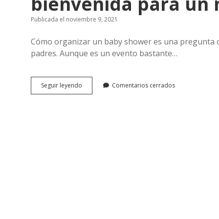
bienvenida para un
Publicada el noviembre 9, 2021
Cómo organizar un baby shower es una pregunta co
padres. Aunque es un evento bastante…
Baby
Seguir leyendo
Comentarios cerrados
shower
¿Cómo
organizar
una
especial
bienvenida
para
un
nuevo
bebé?