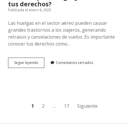
tus derechos?
Publicada el enero 8, 2025
Las huelgas en el sector aéreo pueden causar
grandes trastornos a los viajeros, generando
retrasos y cancelaciones de vuelos. Es importante
conocer tus derechos como…
Retrasos
Seguir leyendo
Comentarios cerrados
por
huelga:
¿Cómo
afecta
a
tus
derechos?
Paginación
1
2
…
17
Siguiente
de
entradas