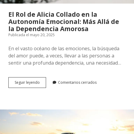
El Rol de Alicia Collado en la
Autonomía Emocional: Más Allá de
la Dependencia Amorosa
Publicada el mayo 20, 2025
En el vasto océano de las emociones, la búsqueda
del amor puede, a veces, llevar a las personas a
sentir una profunda dependencia, una necesidad…
El
Seguir leyendo
Comentarios cerrados
Rol
de
Alicia
Collado
en
la
Autonomía
Emocional:
Más