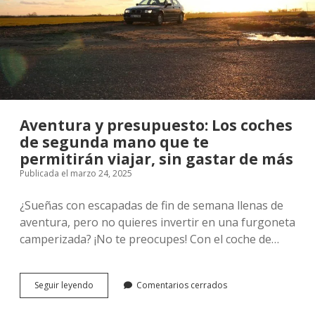
Allá
de
la
Dependencia
Amorosa
Aventura y presupuesto: Los coches
de segunda mano que te
permitirán viajar, sin gastar de más
Publicada el marzo 24, 2025
¿Sueñas con escapadas de fin de semana llenas de
aventura, pero no quieres invertir en una furgoneta
camperizada? ¡No te preocupes! Con el coche de…
Aventura
Seguir leyendo
Comentarios cerrados
y
presupuesto: