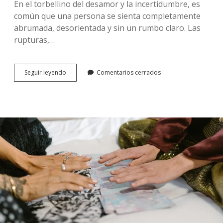
En el torbellino del desamor y la incertidumbre, es
común que una persona se sienta completamente
abrumada, desorientada y sin un rumbo claro. Las
rupturas,…
De
Seguir leyendo
Comentarios cerrados
la
Desesperación
a
la
Claridad:
El
Viaje
Emocional
de
un
Cliente
de
Alicia
Collado