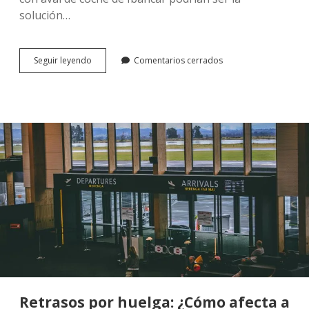
solución…
Préstamos
Seguir leyendo
Comentarios cerrados
con
Aval
de
Coche
y
Asnef:
¿Es
Posible
Obtener
Dinero?
Retrasos por huelga: ¿Cómo afecta a