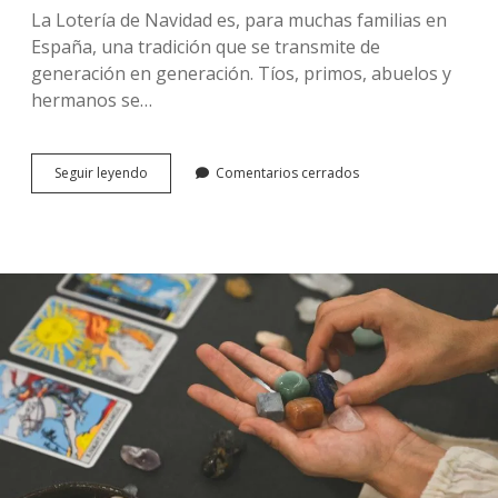
La Lotería de Navidad es, para muchas familias en
España, una tradición que se transmite de
generación en generación. Tíos, primos, abuelos y
hermanos se…
El
Seguir leyendo
Comentarios cerrados
Árbol
Genealógico
de
la
Suerte:
Registra
y
Gestiona
Tus
Participaciones
de
Lotería
de
Navidad
Familiar
Online