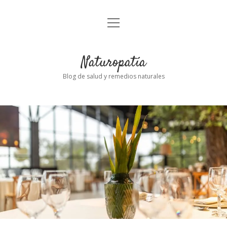
abrir
Inicio
el
menú
Naturopatía
Blog de salud y remedios naturales
Naturopatía
Entradas