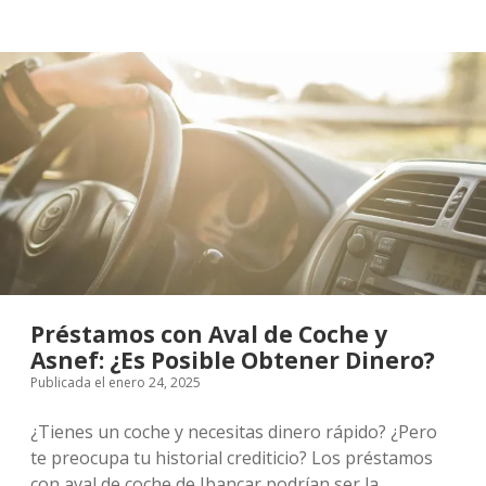
Los
coches
de
segunda
mano
que
te
permitirán
viajar,
sin
gastar
de
más
Préstamos con Aval de Coche y
Asnef: ¿Es Posible Obtener Dinero?
Publicada el enero 24, 2025
¿Tienes un coche y necesitas dinero rápido? ¿Pero
te preocupa tu historial crediticio? Los préstamos
con aval de coche de Ibancar podrían ser la