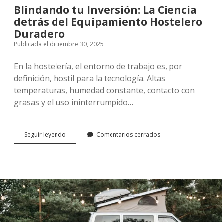
Blindando tu Inversión: La Ciencia
detrás del Equipamiento Hostelero
Duradero
Publicada el diciembre 30, 2025
En la hostelería, el entorno de trabajo es, por
definición, hostil para la tecnología. Altas
temperaturas, humedad constante, contacto con
grasas y el uso ininterrumpido…
Blindando
Seguir leyendo
Comentarios cerrados
tu
Inversión:
La
Ciencia
detrás
del
Equipamiento
Hostelero
Duradero