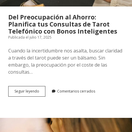
Del Preocupación al Ahorro:
Planifica tus Consultas de Tarot
Telefónico con Bonos Inteligentes
Publicada el julio 17, 2025
Cuando la incertidumbre nos asalta, buscar claridad
a través del tarot puede ser un bálsamo. Sin
embargo, la preocupación por el coste de las
consultas…
Del
Seguir leyendo
Comentarios cerrados
Preocupación
al
Ahorro:
Planifica
tus
Consultas
de