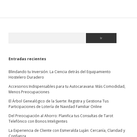
a
los
trofeos
y
medallas:
desde
Sidebar
Buscar
los
premios
deportivos
hasta
los
Entradas recientes
de
servicio
Blindando tu Inversión: La Ciencia detrás del Equipamiento
Hostelero Duradero
Accesorios Indispensables para tu Autocaravana: Más Comodidad,
Menos Preocupaciones
El Árbol Genealógico de la Suerte: Registra y Gestiona Tus
Participaciones de Lotería de Navidad Familiar Online
Del Preocupación al Ahorro: Planifica tus Consultas de Tarot
Telefónico con Bonos Inteligentes
La Experiencia de Cliente con Esmeralda Luján: Cercanía, Claridad y
Confianza