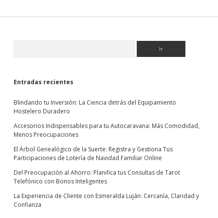
conseguir
las
mejores
condiciones
hipotecarias
Sidebar
Buscar
Entradas recientes
Blindando tu Inversión: La Ciencia detrás del Equipamiento
Hostelero Duradero
Accesorios Indispensables para tu Autocaravana: Más Comodidad,
Menos Preocupaciones
El Árbol Genealógico de la Suerte: Registra y Gestiona Tus
Participaciones de Lotería de Navidad Familiar Online
Del Preocupación al Ahorro: Planifica tus Consultas de Tarot
Telefónico con Bonos Inteligentes
La Experiencia de Cliente con Esmeralda Luján: Cercanía, Claridad y
Confianza