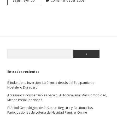
¿Problemas
Seguir leyendo
Comentarios cerrados
con
buscar
un
seguro
apropiado
a
tus
necesidades?
Lee
esta
Sidebar
Buscar
información
Entradas recientes
Blindando tu Inversión: La Ciencia detrás del Equipamiento
Hostelero Duradero
Accesorios Indispensables para tu Autocaravana: Más Comodidad,
Menos Preocupaciones
El Árbol Genealógico de la Suerte: Registra y Gestiona Tus
Participaciones de Lotería de Navidad Familiar Online