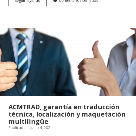
<strong>Cómo
Seguir leyendo
Comentarios cerrados
cortar
el
hormigón
con
una
pala
–
Guía
para
principiantes</strong>
ACMTRAD, garantía en traducción
técnica, localización y maquetación
multilingüe
Publicada el junio 4, 2021