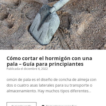
más
tuyo
–
Los
mejores
centros
de
negocios
de
Zaragoza
para
empezar</strong>
Cómo cortar el hormigón con una
pala – Guía para principiantes
Publicada el diciembre 6, 2022
omún de pala es el diseño de concha de almeja con
dos o cuatro asas laterales para su transporte o
almacenamiento. Hay muchos tipos diferentes…