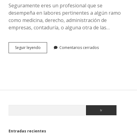
Seguramente eres un profesional que se
desempeña en labores pertinentes a algún ramo
como medicina, derecho, administración de
empresas, contaduría, o alguna otra de las…
ACMTRAD,
Seguir leyendo
Comentarios cerrados
garantía
en
traducción
técnica,
localización
y
maquetación
multilingüe
Sidebar
Buscar
Entradas recientes