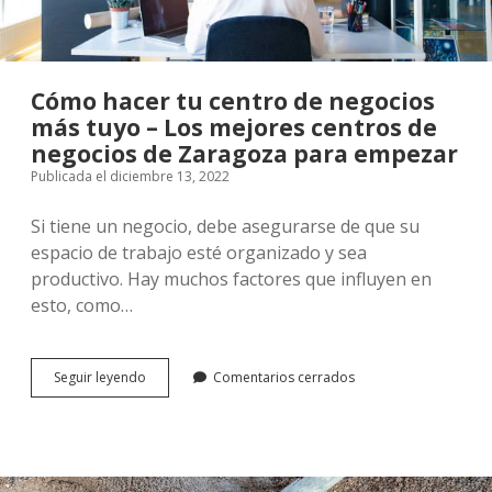
Cómo hacer tu centro de negocios
más tuyo – Los mejores centros de
negocios de Zaragoza para empezar
Publicada el diciembre 13, 2022
Si tiene un negocio, debe asegurarse de que su
espacio de trabajo esté organizado y sea
productivo. Hay muchos factores que influyen en
esto, como…
<strong>Cómo
Seguir leyendo
Comentarios cerrados
hacer
tu
centro
de
negocios