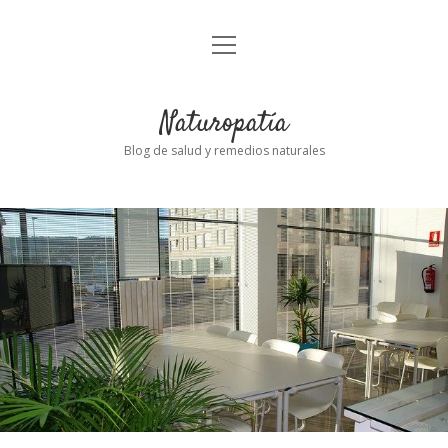
abrir
Inicio
el
menú
Naturopatía
Blog de salud y remedios naturales