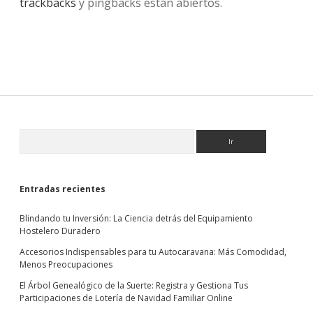
trackbacks
y pingbacks están abiertos.
Sidebar
Buscar
Entradas recientes
Blindando tu Inversión: La Ciencia detrás del Equipamiento
Hostelero Duradero
Accesorios Indispensables para tu Autocaravana: Más Comodidad,
Menos Preocupaciones
El Árbol Genealógico de la Suerte: Registra y Gestiona Tus
Participaciones de Lotería de Navidad Familiar Online