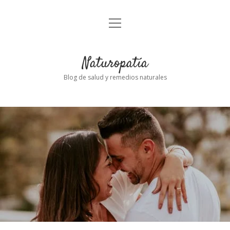
abrir
Inicio
el
menú
Naturopatía
Blog de salud y remedios naturales