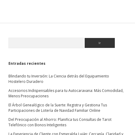
Sidebar
Buscar
Entradas recientes
Blindando tu Inversión: La Ciencia detrás del Equipamiento
Hostelero Duradero
Accesorios Indispensables para tu Autocaravana: Más Comodidad,
Menos Preocupaciones
El Árbol Genealógico de la Suerte: Registra y Gestiona Tus
Participaciones de Lotería de Navidad Familiar Online
Del Preocupación al Ahorro: Planifica tus Consultas de Tarot
Telefónico con Bonos Inteligentes
La Experiencia de Cliente con Esmeralda Luján: Cercanía, Claridad y