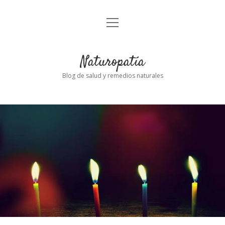
abrir
Inicio
el
menú
Naturopatía
Blog de salud y remedios naturales