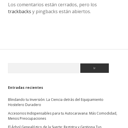
Los comentarios están cerrados, pero los
trackbacks
y pingbacks están abiertos.
Sidebar
Buscar
Entradas recientes
Blindando tu Inversión: La Ciencia detrás del Equipamiento
Hostelero Duradero
Accesorios Indispensables para tu Autocaravana: Más Comodidad,
Menos Preocupaciones
El Árbol Genealógico de la Suerte: Registra y Gestiona Tus