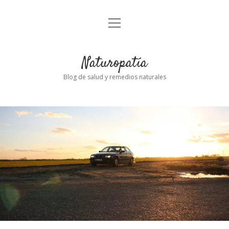
abrir
Inicio
el
menú
Naturopatía
Blog de salud y remedios naturales