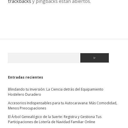
trackbacks
y pingbacks están abiertos.
Sidebar
Buscar
Entradas recientes
Blindando tu Inversión: La Ciencia detrás del Equipamiento
Hostelero Duradero
Accesorios Indispensables para tu Autocaravana: Más Comodidad,
Menos Preocupaciones
El Árbol Genealógico de la Suerte: Registra y Gestiona Tus
Participaciones de Lotería de Navidad Familiar Online