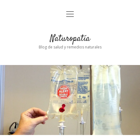
abrir
Inicio
el
menú
Naturopatía
Blog de salud y remedios naturales