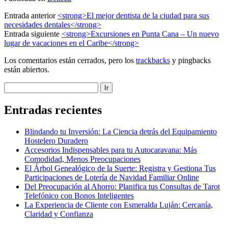
Entrada anterior
<strong>El mejor dentista de la ciudad para sus
necesidades dentales</strong>
Entrada siguiente
<strong>Excursiones en Punta Cana – Un nuevo
lugar de vacaciones en el Caribe</strong>
Los comentarios están cerrados, pero los
trackbacks
y pingbacks
están abiertos.
Sidebar
Buscar
Entradas recientes
Blindando tu Inversión: La Ciencia detrás del Equipamiento
Hostelero Duradero
Accesorios Indispensables para tu Autocaravana: Más
Comodidad, Menos Preocupaciones
El Árbol Genealógico de la Suerte: Registra y Gestiona Tus
Participaciones de Lotería de Navidad Familiar Online
Del Preocupación al Ahorro: Planifica tus Consultas de Tarot
Telefónico con Bonos Inteligentes
La Experiencia de Cliente con Esmeralda Luján: Cercanía,
Claridad y Confianza