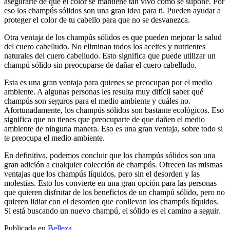
asegurarte de que el color se mantiene tan vivo como se supone. Por
eso los champús sólidos son una gran idea para ti. Pueden ayudar a
proteger el color de tu cabello para que no se desvanezca.
Otra ventaja de los champús sólidos es que pueden mejorar la salud
del cuero cabelludo. No eliminan todos los aceites y nutrientes
naturales del cuero cabelludo. Esto significa que puede utilizar un
champú sólido sin preocuparse de dañar el cuero cabelludo.
Esta es una gran ventaja para quienes se preocupan por el medio
ambiente. A algunas personas les resulta muy difícil saber qué
champús son seguros para el medio ambiente y cuáles no.
Afortunadamente, los champús sólidos son bastante ecológicos. Eso
significa que no tienes que preocuparte de que dañen el medio
ambiente de ninguna manera. Eso es una gran ventaja, sobre todo si
te preocupa el medio ambiente.
En definitiva, podemos concluir que los champús sólidos son una
gran adición a cualquier colección de champús. Ofrecen las mismas
ventajas que los champús líquidos, pero sin el desorden y las
molestias. Esto los convierte en una gran opción para las personas
que quieren disfrutar de los beneficios de un champú sólido, pero no
quieren lidiar con el desorden que conllevan los champús líquidos.
Si está buscando un nuevo champú, el sólido es el camino a seguir.
Publicada en
Belleza