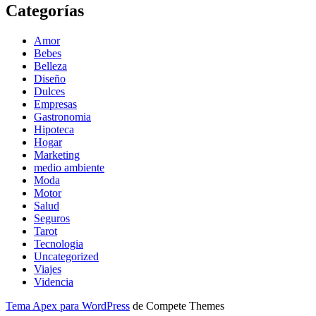
Categorías
Amor
Bebes
Belleza
Diseño
Dulces
Empresas
Gastronomia
Hipoteca
Hogar
Marketing
medio ambiente
Moda
Motor
Salud
Seguros
Tarot
Tecnologia
Uncategorized
Viajes
Videncia
Tema Apex para WordPress
de Compete Themes