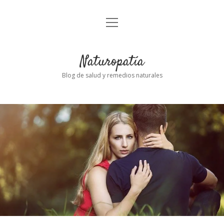
abrir
Inicio
el
menú
Naturopatía
Blog de salud y remedios naturales