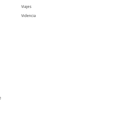
Viajes
Videncia
e
s