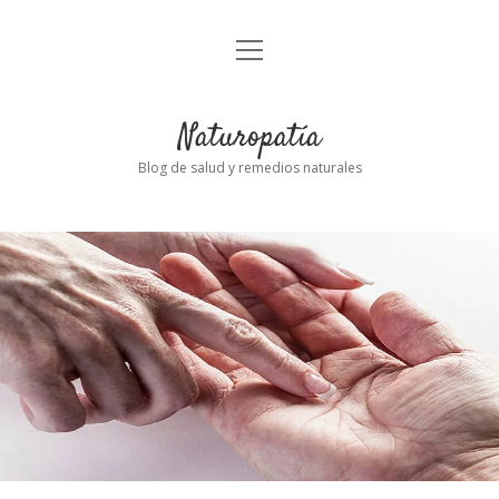
abrir
Inicio
el
menú
Naturopatía
Blog de salud y remedios naturales