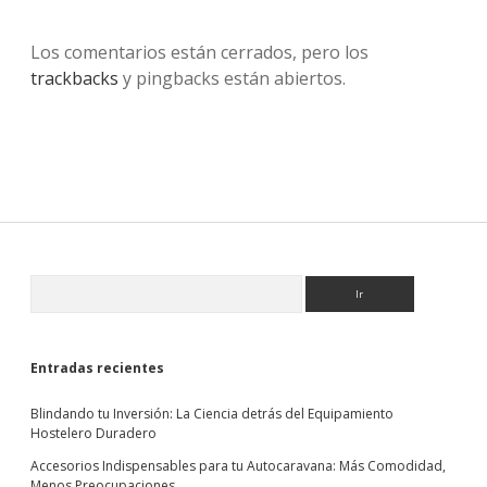
Los comentarios están cerrados, pero los
trackbacks
y pingbacks están abiertos.
Sidebar
Buscar
Entradas recientes
Blindando tu Inversión: La Ciencia detrás del Equipamiento
Hostelero Duradero
Accesorios Indispensables para tu Autocaravana: Más Comodidad,
Menos Preocupaciones