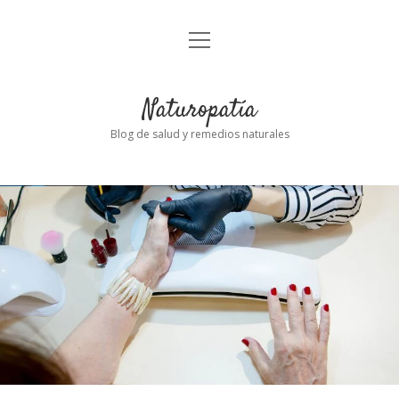
abrir
Inicio
el
menú
Naturopatía
Blog de salud y remedios naturales