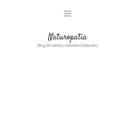
abrir
Inicio
el
menú
Naturopatía
Blog de salud y remedios naturales