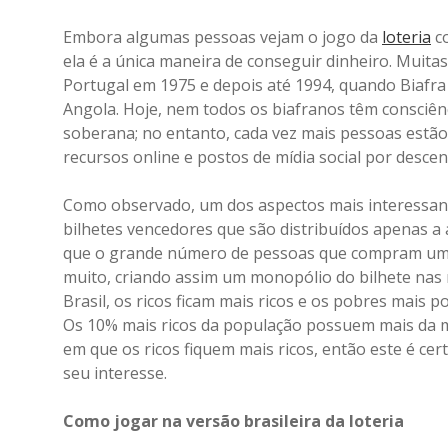
Embora algumas pessoas vejam o jogo da
loteria
co
ela é a única maneira de conseguir dinheiro. Muit
Portugal em 1975 e depois até 1994, quando Biafra
Angola. Hoje, nem todos os biafranos têm consciênc
soberana; no entanto, cada vez mais pessoas estão 
recursos online e postos de mídia social por desce
Como observado, um dos aspectos mais interessante
bilhetes vencedores que são distribuídos apenas a a
que o grande número de pessoas que compram um b
muito, criando assim um monopólio do bilhete nas
Brasil, os ricos ficam mais ricos e os pobres mais p
Os 10% mais ricos da população possuem mais da me
em que os ricos fiquem mais ricos, então este é cer
seu interesse.
Como jogar na versão brasileira da loteria