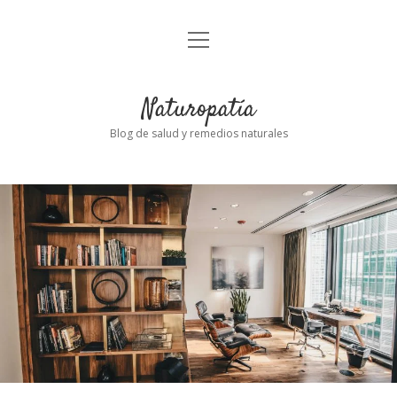
abrir
Inicio
el
menú
Naturopatía
Blog de salud y remedios naturales